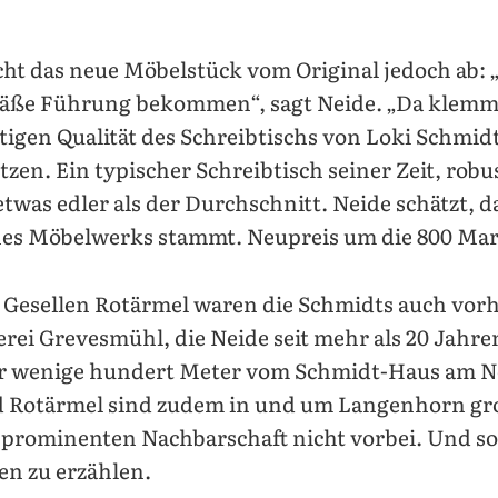
icht das neue Möbelstück vom Original jedoch ab:
äße Führung bekommen“, sagt Neide. „Da klemmt 
tigen Qualität des Schreibtischs von Loki Schmi
tzen. Ein typischer Schreibtisch seiner Zeit, robu
 etwas edler als der Durchschnitt. Neide schätzt, d
ines Möbelwerks stammt. Neupreis um die 800 Mar
 Gesellen Rotärmel waren die Schmidts auch vor
erei Grevesmühl, die Neide seit mehr als 20 Jahren
ur wenige hundert Meter vom Schmidt-Haus am 
nd Rotärmel sind zudem in und um Langenhorn g
rominenten Nachbarschaft nicht vorbei. Und so 
n zu erzählen.