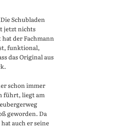
 „Die Schubladen
jetzt nichts
dt hat der Fachmann
st, funktional,
ass das Original aus
k.
her schon immer
 führt, liegt am
Neubergerweg
roß geworden. Da
hat auch er seine