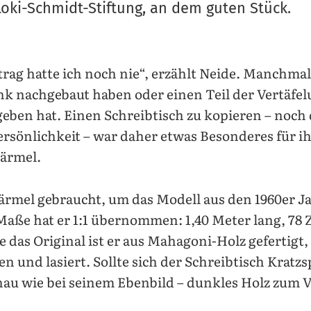
oki-Schmidt-Stiftung, an dem guten Stück.
trag hatte ich noch nie“, erzählt Neide. Manchm
k nachgebaut haben oder einen Teil der Vertäfel
ben hat. Einen Schreibtisch zu kopieren – noch 
rsönlichkeit – war daher etwas Besonderes für ih
tärmel.
ärmel gebraucht, um das Modell aus den 1960er J
aße hat er 1:1 übernommen: 1,40 Meter lang, 78 
e das Original ist er aus Mahagoni-Holz gefertigt
n und lasiert. Sollte sich der Schreibtisch Kratz
nau wie bei seinem Ebenbild – dunkles Holz zum