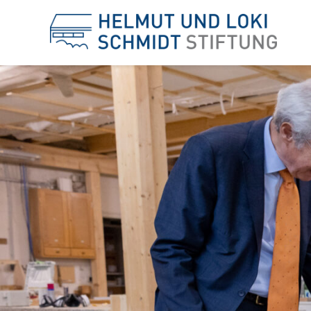
Helm
und
Loki
Schm
Stift
-