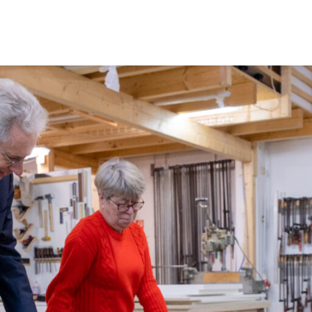
ut
idt
ung