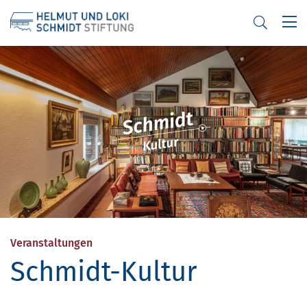
Helmut
und
Loki
Schmidt
Stiftung
-
Veranstaltungen
Schmidt-Kultur