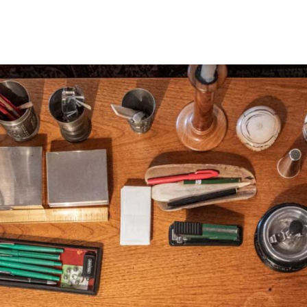
ut
idt
ung