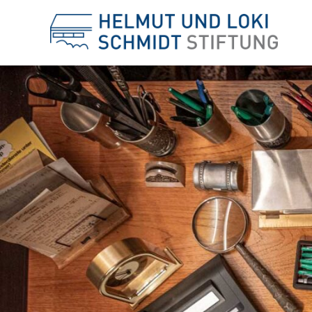
Helm
und
Loki
Schm
Stift
-