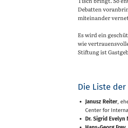
Tisch bringt. So en
Debatten voranbrin
miteinander verne
Es wird ein geschü
wie vertrauensvoll
Stiftung ist Gastg
Die Liste de
Janusz Reiter
, eh
Center for Intern
Dr. Sigrid Evelyn 
Hans-Georg Frey