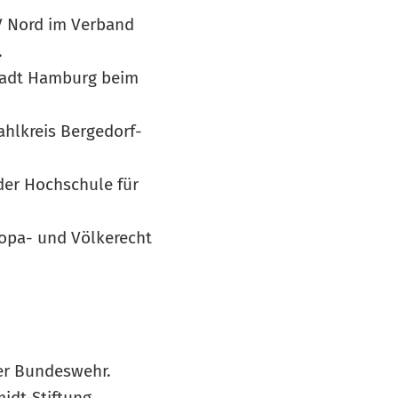
V Nord im Verband
.
stadt Hamburg beim
hlkreis Bergedorf-
er Hochschule für
uropa- und Völkerecht
er Bundeswehr.
idt-Stiftung