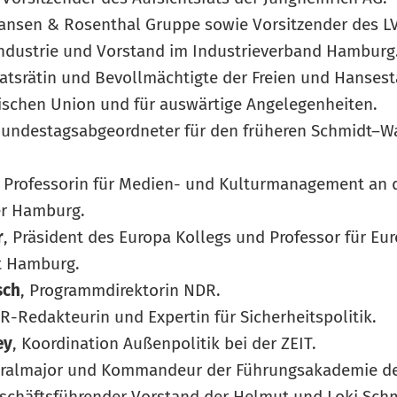
Hansen & Rosenthal Gruppe sowie Vorsitzender des L
ndustrie und Vorstand im Industrieverband Hamburg
aatsrätin und Bevollmächtigte der Freien und Hanse
ischen Union und für auswärtige Angelegenheiten.
Bundestagsabgeordneter für den früheren Schmidt–Wa
, Professorin für Medien- und Kulturmanagement an d
er Hamburg.
r
, Präsident des Europa Kollegs und Professor für E
ät Hamburg.
sch
, Programmdirektorin NDR.
R-Redakteurin und Expertin für Sicherheitspolitik.
ey
, Koordination Außenpolitik bei der ZEIT.
eralmajor und Kommandeur der Führungsakademie d
eschäftsführender Vorstand der Helmut und Loki Schm