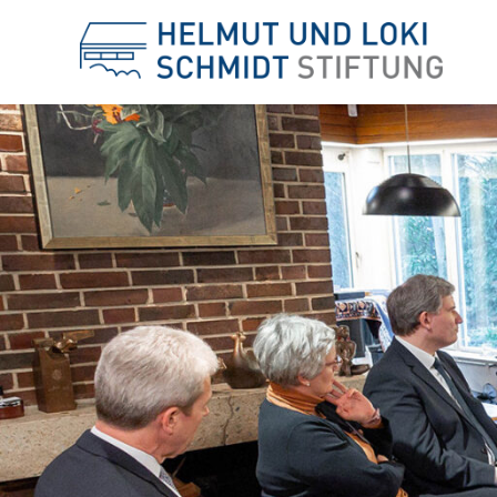
Helm
und
Loki
Schm
Stift
-