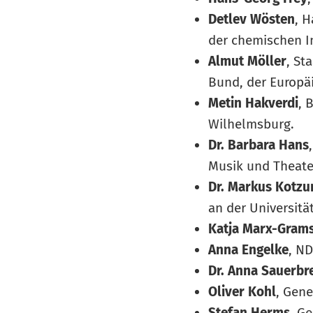
Detlev Wösten
, 
der chemischen I
Almut Möller
, St
Bund, der Europä
Metin Hakverdi
, 
Wilhelmsburg.
Dr. Barbara Hans
Musik und Theat
Dr. Markus Kotzu
an der Universit
Katja Marx-Gram
Anna Engelke
, ND
Dr. Anna Sauerbr
Oliver Kohl
, Gen
Stefan Herms
, G