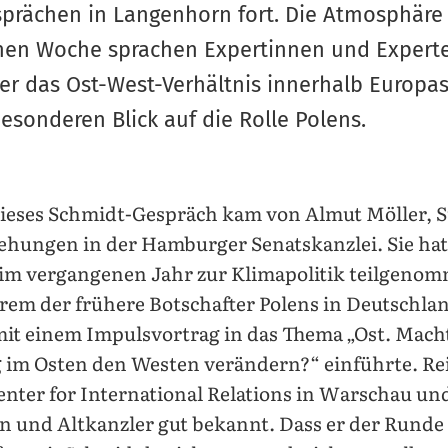
sprächen in Langenhorn fort. Die Atmosphäre
nen Woche sprachen Expertinnen und Experten 
r das Ost-West-Verhältnis innerhalb Europa
esonderen Blick auf die Rolle Polens.
ieses Schmidt-Gespräch kam von Almut Möller, St
iehungen in der Hamburger Senatskanzlei. Sie ha
im vergangenen Jahr zur Klimapolitik teilgenom
rem der frühere Botschafter Polens in Deutschla
 mit einem Impulsvortrag in das Thema „Ost. Mach
g im Osten den Westen verändern?“ einführte. Reit
enter for International Relations in Warschau u
 und Altkanzler gut bekannt. Dass er der Runde