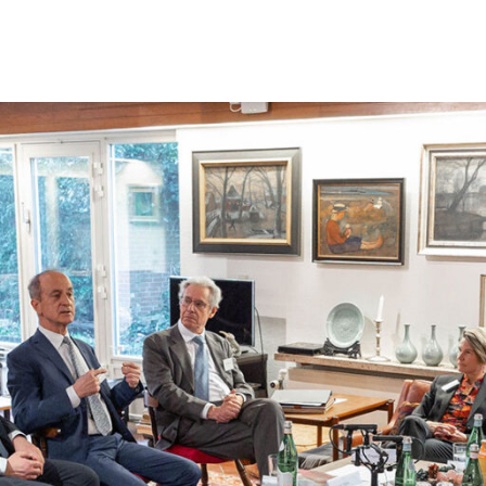
ut
idt
ung