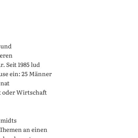
r und
heren
 Seit 1985 lud
use ein: 25 Männer
onat
 oder Wirtschaft
hmidts
 Themen an einen