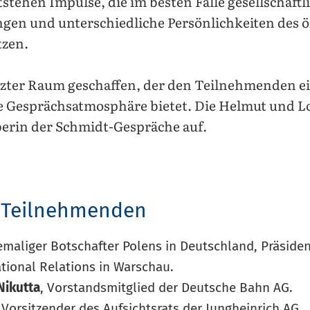
tstehen Impulse, die im besten Falle gesellschaftl
gen und unterschiedliche Persönlichkeiten des ö
tzen.
tzter Raum geschaffen, der den Teilnehmenden ei
e Gesprächsatmosphäre bietet. Die Helmut und L
eberin der Schmidt-Gespräche auf.
r Teilnehmenden
emaliger Botschafter Polens in Deutschland, Präside
ational Relations in Warschau.
Nikutta
, Vorstandsmitglied der Deutsche Bahn AG.
, Vorsitzender des Aufsichtsrats der Jungheinrich AG.